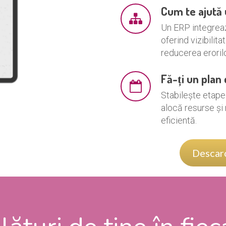
Cum te ajută
Un ERP integreaz
oferind vizibilita
reducerea erorilo
Fă-ți un plan 
Stabilește etapel
alocă resurse și
eficientă.
Descarc