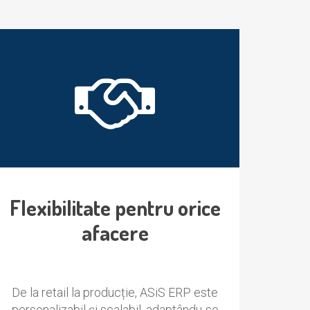
Flexibilitate pentru orice
afacere
De la retail la producție, ASiS ERP este
personalizabil și scalabil, adaptându-se