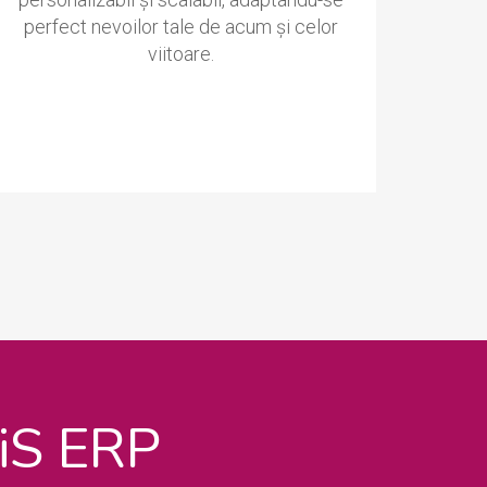
perfect nevoilor tale de acum și celor
viitoare.
SiS ERP