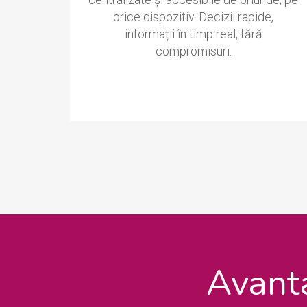
orice dispozitiv. Decizii rapide,
informații în timp real, fără
compromisuri.
Avanta