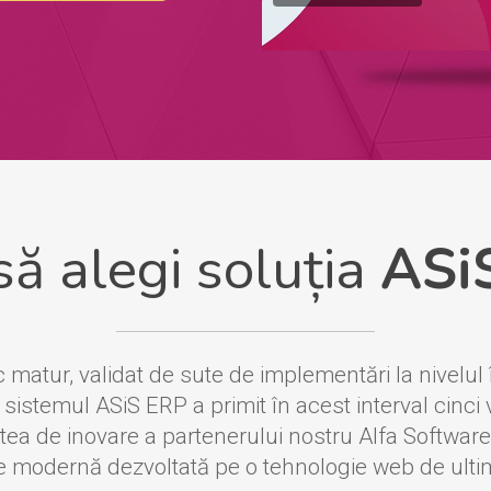
să alegi soluția
ASi
matur, validat de sute de implementări la nivelul î
sistemul ASiS ERP a primit în acest interval cinci
atea de inovare a partenerului nostru Alfa Software
ie modernă dezvoltată pe o tehnologie web de ulti