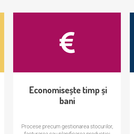
Economisește timp și
bani
Procese precum gestionarea stocurilor,
facturarea sau planificarea producției