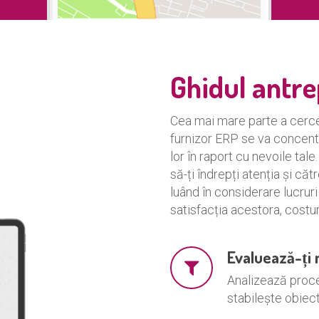
Ghidul antre
Cea mai mare parte a cercet
furnizor ERP se va concentr
lor în raport cu nevoile tale
să-ți îndrepți atenția și căt
luând în considerare lucruri
satisfacția acestora, costur
Evaluează-ți 
Analizează proce
stabilește obiec