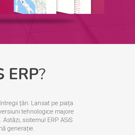
S ERP
?
ntregii țări. Lansat pe piața
 versiuni tehnologice majore
. Astăzi, sistemul ERP ASiS
mă generație.